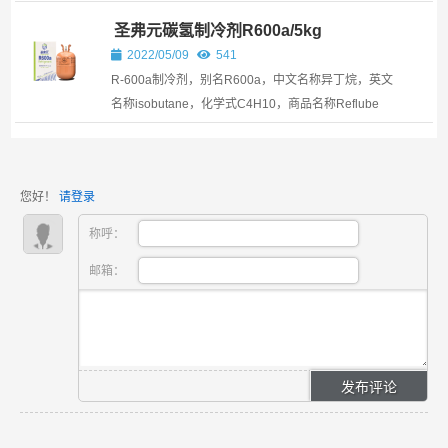
国化工集团有限公司联合重组而成，为国务院国资委监
圣弗元碳氢制冷剂R600a/5kg
管的国有重要骨干企业，员工22万人。 重组完成后，
中...
2022/05/09
541
R-600a制冷剂，别名R600a，中文名称异丁烷，英文
名称isobutane，化学式C4H10，商品名称Reflube
600a。R600a属于碳氢制冷剂
您好！
请登录
称呼：
邮箱：