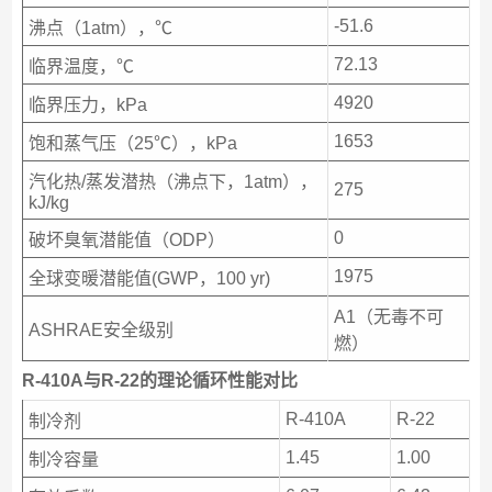
-51.6
沸点（1atm），℃
72.13
临界温度，℃
4920
临界压力，kPa
1653
饱和蒸气压（25℃），kPa
汽化热/蒸发潜热（沸点下，1atm），
275
kJ/kg
0
破坏臭氧潜能值（ODP）
1975
全球变暖潜能值(GWP，100 yr)
A1（无毒不可
ASHRAE安全级别
燃）
R-410A与R-22的理论循环性能对比
R-410A
R-22
制冷剂
1.45
1.00
制冷容量