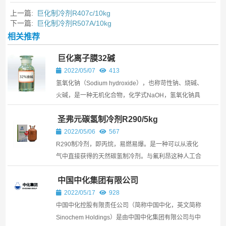
上一篇:
巨化制冷剂R407c/10kg
下一篇:
巨化制冷剂R507A/10kg
相关推荐
巨化离子膜32碱
2022/05/07
413
氢氧化钠（Sodium hydroxide），也称苛性钠、烧碱、
火碱，是一种无机化合物，化学式NaOH，氢氧化钠具
有强碱性，腐蚀性极强，可作酸中和剂、 配合掩蔽剂、
圣弗元碳氢制冷剂R290/5kg
沉淀剂、沉淀掩蔽剂、显色剂、皂化剂、去皮剂、洗涤
剂等，用途非常广泛。
2022/05/06
567
R290制冷剂，即丙烷，易燃易爆。是一种可以从液化
气中直接获得的天然碳氢制冷剂。与氟利昂这种人工合
成制冷剂相比，天然工质R290的分子中不含有氯原
中国中化集团有限公司
子，因而ODP值为零，对臭氧层不具有破坏作用。此
外，与同样对臭氧层无破坏作用的HFC物质相比，
2022/05/17
928
R290的GWP值接近0，对温室效应没有影响。
中国中化控股有限责任公司（简称中国中化，英文简称
Sinochem Holdings）是由中国中化集团有限公司与中