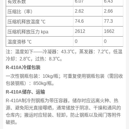
6.07
6.43
有效系数
2.62
2.66
压缩比（率）
74.6
77.3
压缩机释放温度 ℃
2612
1662
压缩机释放压力 kpa
0
0
温度滑移 ℃
注：温度如下——冷凝器：43.3℃，蒸发器：7.2℃，低温
冷却：2.8℃，过热：8.3℃。
R-410A冷媒包装
一次性钢瓶包装：10kg/瓶；可重复使用钢瓶包装（需回收
包装钢瓶）：850kg/瓶。
R-410A储存、运输
R-410A制冷剂钢瓶为带压容器，储存时应远离火种、热
源、避免阳光直接曝晒，通常储放于阴凉、干燥和通风的
仓库内；搬运时应轻装、轻卸，防止钢瓶以及阀门等附件
破损。