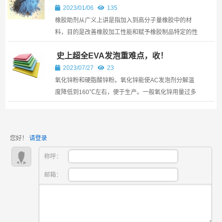
2023/01/06
135
橡胶助剂从广义上讲是指加入到高分子量橡胶中的材
料，目的是改善橡胶加工性能和赋予橡胶制品特定的性
能。根据这个定义，橡胶助剂不包括补强型的骨架材料
史上超全EVA发泡重难点，收！
或塑料，这个定义涵盖了炭黑、浅色填料、矿物油和其
它大量加入到橡胶中的材料。从狭义上讲橡胶助剂是少
2023/07/27
23
量使用的材料，一般用量从1份到几份。这个定义主要
氧化锌粉和硬脂酸锌粉。氧化锌能使AC发泡剂分解温
包括有机助剂如硫化促进剂，当然也不排除无机助剂。
度降低到160℃左右，便于生产。一般氧化锌用量过多
产品收缩会相对较大；太少发泡速度太慢，用量在1.0
左右。
您好！
请登录
称呼：
邮箱：