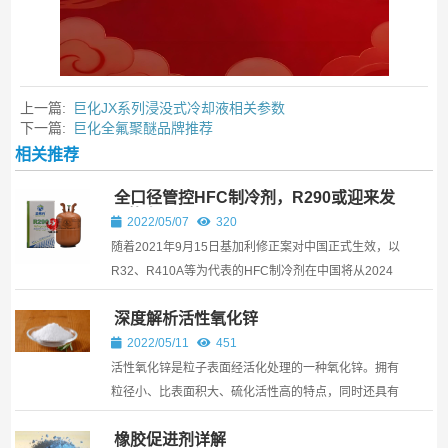
上一篇:
巨化JX系列浸没式冷却液相关参数
下一篇:
巨化全氟聚醚品牌推荐
相关推荐
全口径管控HFC制冷剂，R290或迎来发
展的春天
2022/05/07
320
随着2021年9月15日基加利修正案对中国正式生效，以
R32、R410A等为代表的HFC制冷剂在中国将从2024
年开始冻结削减，生产和销售全部按照配额进行。HFC
深度解析活性氧化锌
制冷剂受到管控，以R290为代表的低GWP值制冷剂将
迎来发展的春天。
2022/05/11
451
活性氧化锌是粒子表面经活化处理的一种氧化锌。拥有
粒径小、比表面积大、硫化活性高的特点，同时还具有
无毒性、非迁移性、荧光性、压电性以及较强的吸水和
橡胶促进剂详解
散射紫外线能力。