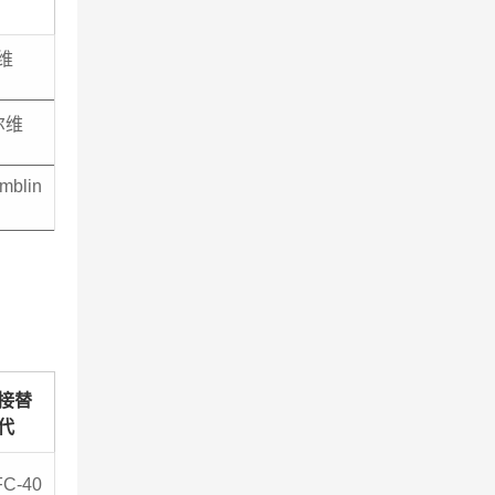
尔维
尔维
mblin
接替
代
FC-40