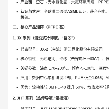
产业链
：萤石→无水氟化氢→六氟环氧丙烷→PFP
认证与客户
：全球唯二通过
ASML
认证，获台积电、英
机架。
二、核心产品矩阵（PFPE 基）
1. JX 系列（浸没式冷却液，“巨芯”）
代表型号：
JX-2
（主流）浙江巨化股份有限公司。
核心特性：无色透明、绝缘（击穿电压≥40kV）、
关键参数：沸点 170–200℃、倾点＜-100℃、密度≈1.
应用：数据中心单相浸没冷却，PUE 低至
1.065
；A
优势：流动性较 3M FC-40 提升 50%，散热效率
2. JHT 系列（热传导液 / 温控液）