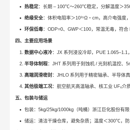
热稳定
：长期 – 100℃～260℃稳定，分解温度＞3
绝缘安全
：体积电阻率＞10¹⁵Ω・cm，高介电强度
环保低毒
：ODP=0、GWP＜100，常温无毒，符合 F
四、主要应用场景
数据中心液冷
：JX 系列浸没冷却，PUE 1.065–1
半导体制程
：JHT 系列用于刻蚀机 / 光刻机温控、
高端润滑密封
：JHLO 系列用于精密轴承、半导
其他极端工况
：航空航天高温轴承、核工业 UF₆
五、包装与储运
包装：5kg/25kg/1000kg（吨桶）浙江巨化股份有
储运：清洁干燥仓库，避免杂质；温度＜300℃，