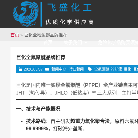
首页
»
巨化全氟聚醚品牌推荐
首页
关于我们
危险化学品购买须
巨化全氟聚醚品牌推荐
2026/05/07
新闻中心
行业新闻
全氟聚醚
冷却液
巨化
巨
巨化是国内
唯一实现全氟聚醚（PFPE）全产业链自主
JHT（热传导）、JHLO（低粘度）** 三大系列，主
一、技术与产能概况
技术路线
：自主研发
超重力氧化聚合法
，原料六氟环氧
99.9999%
，打破海外垄断。