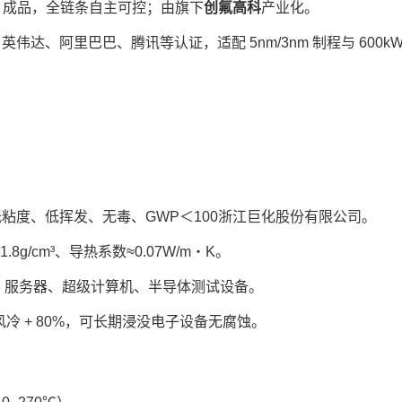
E 成品，全链条自主可控；由旗下
创氟高科
产业化。
伟达、阿里巴巴、腾讯等认证，适配 5nm/3nm 制程与 600kW
低粘度、低挥发、无毒、GWP＜100浙江巨化股份有限公司。
8g/cm³、导热系数≈0.07W/m・K。
I 服务器、超级计算机、半导体测试设备。
较风冷 + 80%，可长期浸没电子设备无腐蚀。