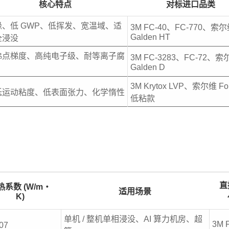
核心特点
对标进口品类
缘、低 GWP、低挥发、宽温域、适
3M FC-40、FC-770、索
Galden HT
全浸没
沸点梯度、高纯电子级、耐等离子腐
3M FC-3283、FC-72、索
Galden D
3M Krytox LVP、索尔维 Fo
低运动粘度、低表面张力、化学惰性
低粘款
直
热系数 (W/m・
适用场景
K)
单机 / 整机单相浸没、AI 算力机房、超
3M 
07