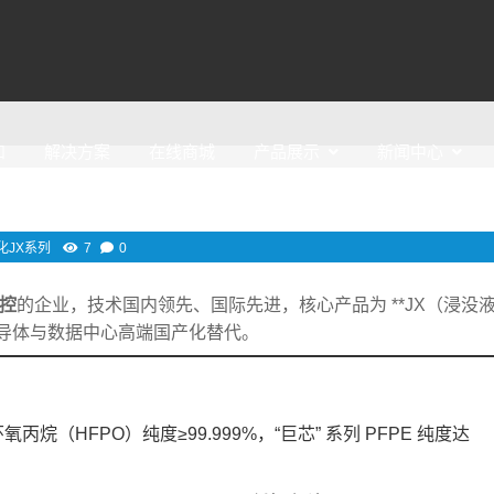
知
解决方案
在线商城
产品展示
新闻中心
化JX系列
7
0
可控
的企业，技术国内领先、国际先进，核心产品为 **JX（浸没
打半导体与数据中心高端国产化替代。
丙烷（HFPO）纯度≥99.999%，“巨芯” 系列 PFPE 纯度达