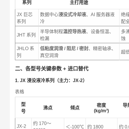
系列
主打用途
JX 巨芯
数据中心
浸没式冷却液
、AI 服务器液
绝
系列
冷
配
半导体制程
温控导热液
、设备恒温、
多
JHT 系列
检漏
蚀
JHLO 系
低粘度润滑 / 阻尼 / 密封
、精密轴承、
超
列
真空润滑
二、各型号关键参数 + 进口替代
1. JX 浸没液冷系列（主力：JX-2）
表格
型
密度
导
沸点
倾点
(kg/m³)
号
约 170～
JX-2
＜-100℃
约 1800
约 0.