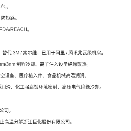
50℃。
，防短路。
DA/REACH。
.1，替代 3M / 索尔维，已用于阿里 / 腾讯兆瓦级机房。
5nm/3nm 制程冷却、离子注入设备绝缘散热。
体真空设备、医疗植入件、食品机械高温润滑。
介质润滑、化工强腐蚀环境密封、高压电气绝缘冷却。
限公司。
防止高温分解浙江巨化股份有限公司。