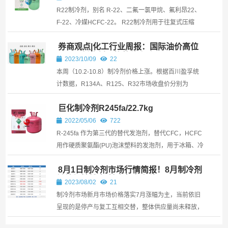
R22制冷剂，别名 R-22、二氟一氯甲烷、氟利昂22、
F-22、冷媒HCFC-22。 R22制冷剂用于往复式压缩
机，使用于家用空调、中央空调、移动空调、热泵热水
券商观点|化工行业周报：国际油价高位
器、除湿机、冷干机、冷库、食品冷冻设备、船用制冷
回调，制冷剂价格整体上涨
设备、工业制冷、商业制冷，冷水机、冷冻冷凝机组、
2023/10/09
22
超市陈列展示柜等制冷设备等；R22也大量用作聚四氟
本周（10.2-10.8）制冷剂价格上涨。根据百川盈孚统
乙烯树脂的原料和气体灭火剂R1211的中间体，以及用
计数据，R134A、R125、R32市场收盘价分别为
于聚合物（塑料）物理发泡剂。还可用来作杀虫剂和喷
26750元/吨、26000元/吨、16250元/吨，周涨跌幅分
巨化制冷剂R245fa/22.7kg
漆的气雾喷射剂，是生产各种含氟高分子化合物的基本
别为2.15%、3.52%、4.88%。原料端，氢氟酸及三氯
原料。
乙烯价格持续攀升，液氯价格高位运行，二氯甲烷略有
2022/05/06
722
回落，供应端，生产装置开工率维持低位
R-245fa 作为第三代的替代发泡剂，替代CFC，HCFC
用作硬质聚氨酯(PU)泡沫塑料的发泡剂，用于冰箱、冷
库及建筑板材的聚氨酯(PU)发泡;也可用于制冷剂替代
8月1日制冷剂市场行情简报！8月制冷剂
中央空调(冷水机组)中的R-123，R-22制冷剂。 巨化
继续僵持博弈-转自氟务在线
R245fa应用
2023/08/02
21
制冷剂市场新月市场价格落实7月涨幅为主，当前依旧
呈现的是停产与复工互相交替，整体供应量尚未释放，
下游、贸易商对于市场持有观望心态。