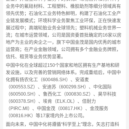
业务中的氟硅材料、工程塑料、橡胶助剂等细分领域具有
领先优势；石油化工业务特色鲜明，构建了石油化工全产
业链发展模式；环境科学业务聚焦工业环保，正在快速发
展过程中；高端轮胎业务全球领先；塑料机械业务世界一
流；在城市运营领域，公司是国资委首批确定的16家以房
地产为主业的央企之一，旗下中国金茂是国内优秀的城市
运营商；在产业金融领域，公司拥有多个金融业务牌照，
信托、租赁等业务优势显著。
中国中化在全球超过150个国家和地区拥有生产基地和研
发设施，以及完善的营销网络体系。完成重组后，中国中
化拥有扬农化工（600486.SH）、安道麦
（000553.SZ）、安迪苏（600299.SH）、中化国际
（600500.SH）、鲁西化工（000830.SZ）、昊华科技
（600378.SH）、埃肯（ELK.OL）、倍耐力
（PIRC.MI）、中国金茂（00817.HK）、金茂服务
（00816.HK）等17家境内外上市公司。
面向未来，中国中化将遵循“科学至上”理念，矢志打造科