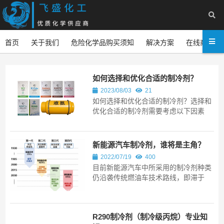
首页
关于我们
危险化学品购买须知
解决方案
在线商城
如何选择和优化合适的制冷剂？
2023/08/03
21
如何选择和优化合适的制冷剂？选择和
优化合适的制冷剂需要考虑以下因素
新能源汽车制冷剂，谁将是主角？
2022/07/19
400
目前新能源汽车中所采用的制冷剂种类
仍沿袭传统燃油车技术路线，即滞于
HFC阶段。新能源车所存在的安全隐
患、里程焦虑、热管理工质温室效应等
瓶颈问题，也从“节能”与“环保”两个方
R290制冷剂（制冷级丙烷）专业知
面对车辆热管理行业提出了更高级、更