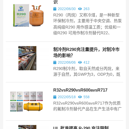
识
精准的要求
2022/06/30
263
R290（丙烷）又称冷煤，是一种新型
环保制冷剂，主要用于中央空调、热泵
空调、家用空调和其它小型制冷设备。
高纯级R290 用作感温工质；优级和一
级R290 可用作制冷剂替代R22、
R502，与原系统和润滑油兼容，用于
中央空调、热泵空调、家用空调和其它
制冷剂R290充注量提升，对制冷市
小型制冷设备，也可以用于金属氧割
场的影响？
气。
2022/06/06
412
R290制冷剂，取自天然成分丙烷，来
源于自然，其GWP为3，ODP为0，既
不损害臭氧层，也无温室效应，是一种
对环境完全友好的环保制冷剂。
R32vsR290vsR600avsR717
2022/05/18
558
R32vsR290vsR600avsR717作为优质
的氟制冷剂替代产品在生产生活中有广
泛的用途，起产品有优缺点
UL 批准提高 R-290 充注限制