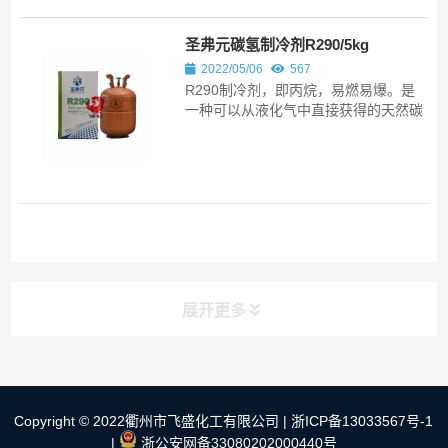
圣弗元碳氢制冷剂R290/5kg
2022/05/06
567
R290制冷剂，即丙烷，易燃易爆。是
一种可以从液化气中直接获得的天然碳
氢制冷剂。与氟利昂这种人工合成制冷
剂相比，天然工质R290的分子中不含
有氯原子，因而ODP值为零，对臭氧层
不具有破坏作用。此外，与同样对臭氧
层无破坏作用的HFC物质相比，R290
的GWP值接近0，对温室效应没有影
响。
展开更多
快速导航
NAV
Copyright © 2022衢州市飞盛化工有限公司 |
浙ICP备13033567号-1
|
浙公安网备33080202000440号