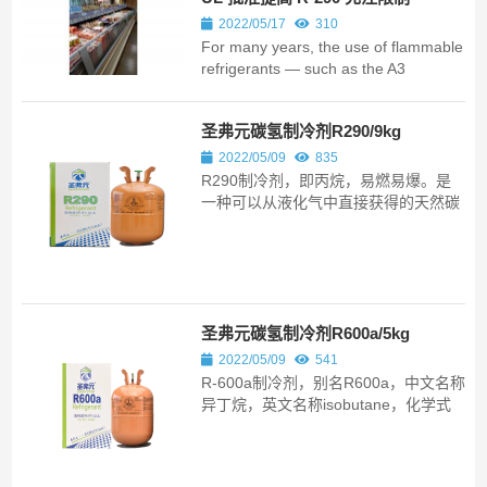
2022/05/17
310
For many years, the use of flammable
refrigerants — such as the A3
hydrocarbon R-290 (or propane) —
has been a keen area of collective
圣弗元碳氢制冷剂R290/9kg
focus among the regulatory bodies
governing refrigerant safety standards
2022/05/09
835
in commercial refrigeration.
R290制冷剂，即丙烷，易燃易爆。是
一种可以从液化气中直接获得的天然碳
氢制冷剂。与氟利昂这种人工合成制冷
剂相比，天然工质R290的分子中不含
有氯原子，因而ODP值为零，对臭氧层
不具有破坏作用。此外，与同样对臭氧
层无破坏作用的HFC物质相比，R290
的GWP值接近0，对温室效应没有影
圣弗元碳氢制冷剂R600a/5kg
响。
2022/05/09
541
R-600a制冷剂，别名R600a，中文名称
异丁烷，英文名称isobutane，化学式
C4H10，商品名称Reflube 600a。
R600a属于碳氢制冷剂