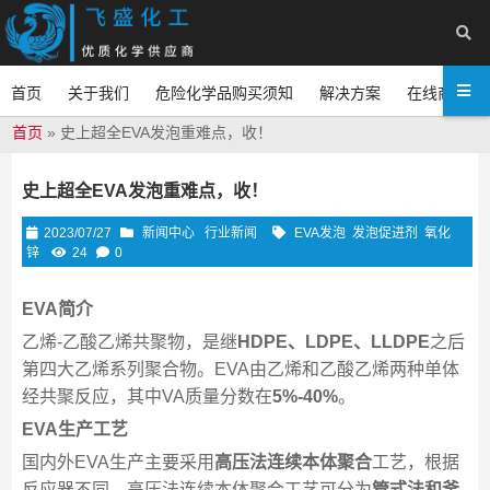
首页
关于我们
危险化学品购买须知
解决方案
在线商城
首页
»
史上超全EVA发泡重难点，收！
史上超全EVA发泡重难点，收！
2023/07/27
新闻中心
行业新闻
EVA发泡
发泡促进剂
氧化
锌
24
0
EVA简介
乙烯-乙酸乙烯共聚物，是继
HDPE、LDPE、LLDPE
之后
第四大乙烯系列聚合物。EVA由乙烯和乙酸乙烯两种单体
经共聚反应，其中VA质量分数在
5%-40%
。
EVA生产工艺
国内外EVA生产主要采用
高压法连续本体聚合
工艺，根据
反应器不同，高压法连续本体聚合工艺可分为
管式法和釜