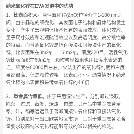
纳米氧化锌在EVA发泡中的优势
1、
比表面积大。
活性氧化锌(ZnO)粒径介于1-100 nm之
间，由于晶粒的细微化，其表面电子结构和晶体结构发生
变化，产生了宏观物体所不具有的表面效应、体积效应、
量子尺寸效应和宏观隧道效应以及高透明度、高分散性等
的特点。而普通氧化锌是指直接法和间接法生产的氧化
锌，比表面积在3m2/g——7 m2/g，细度320目，活性氧化
锌比表面积在60m2/g，颗粒粒径如果也用细度来表述的
话，细度在60000目左右。火法生产的氧化锌纯度和白度
虽然很高，但是颗粒较粗，比表面积小。通常情况下纳米
氧化锌的比表面积是传统氧化锌的4-8倍
2、
重金属含量低。
由于采用湿法生产，分别通过浸取，
除杂，过滤，蒸发，焙烧，包装，其产品中重金属含量
铅，砷，镉等远远低于普通间接法氧化锌和直接法氧化
锌。特别是对于出口欧美地区市场，其对于重金属各项含
量要求较高纳米氧化锌能够有效的通过相关的检测。