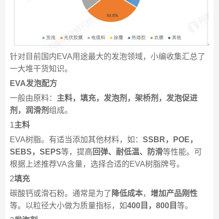
针对目前国内EVA用途最大的发泡领域，小编收集汇总了
一大堆干货知识。
EVA发泡配方
一般由原料：
主料，填充，发泡剂，架桥剂，发泡促进
剂，润滑剂
组成。
1
主料
EVA树脂。有适当添加其他材料，如：
SSBR，POE，
SEBS，SEPS
等，提高
回弹、耐低温、防滑
等性能。可
根据上述推荐VA含量，选择合适的EVA树脂牌号。
2
填充
碳酸钙或滑石粉。通常是为了
降低成本
，
增加产品刚性
等。以粒径大小做为质量指标，如
400目，800目
等。