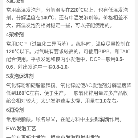
3
发泡剂
常用高温发泡剂，分解温度在
220℃
以上，也有低温发泡
剂，分解温度在
140℃
，还有中温发泡剂等。价格相差不
大，高温发泡剂相对稳定一些，可以搭配使用的。
4
架桥剂
常用DCP（过氧化二异丙苯）。练料时，温度尽量控制在
120℃
以下。对气味有要求较高的，可使用BIPB，和TAIC
配合使用。平板发泡和模内小发泡中，DCP一般用
0.5-
0.6
，射出发泡中一般
0.8-1.0
。
5
发泡促进剂
氧化锌粉和硬脂酸锌粉。氧化锌能使AC发泡剂分解温度降
低到
160℃
左右，便于生产。一般氧化锌用量过多产品收
缩会相对较大；太少发泡速度太慢，用量在
1.0
左右。
6
润滑剂
常用硬脂酸。顾名思义，在配方料中主要起
润滑
作用。
EVA发泡工艺
一般有
平板大发泡、模内小发泡和射出发泡
。