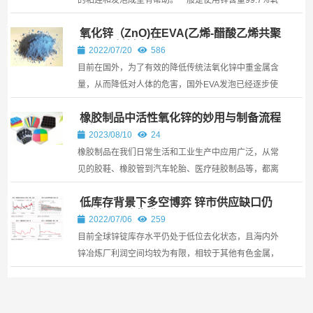
的粘连和发泡成型有帮助。一般是使用锌含量99.7%氧
化锌。有的医用的使用活性氧化锌，也就是纳米氧化
氧化锌（ZnO)在EVA(乙烯-醋酸乙烯共聚
锌。
物)发泡材料中的作用
2022/07/20
586
目前在国外，为了有效的降低传统法氧化锌中重金属含
量，从而降低对人体的危害，国外EVA发泡已经逐步使
用活性氧化锌（湿法氧化锌）来替代间接法氧化锌，湿
橡胶制品中活性氧化锌的妙用与制备流程
法生产氧化锌是以含锌物料为原料
详解
2023/08/10
24
橡胶制品在我们日常生活和工业生产中应用广泛，从常
见的胶鞋、橡胶管到汽车轮胎、医疗硅胶制品等，都离
不开橡胶。而在橡胶制品的生产过程中，活性氧化锌作
低库存背景下多空博弈 锌市供应缺口仍
为一种重要的添加剂，对于改善橡胶性能、提高产品质
存-转自华泰期货
量具有举足轻重的作用。
2022/07/06
259
目前全球锌锭库存水平仍处于低位去化状态，且海内外
锌冶炼厂利润空间均较为有限，相较于其他有色金属，
锌可能相对抗跌。下半年预计沪锌在19000-20000元/
吨之间有一定支撑，考虑到基本面支撑加上宏观趋稳后
的高弹性，跨品种配置中建议多配，但需关注宏观风险