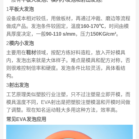
1
平板大发泡
设备成本相对较低，用做板材，再通过冲裁、磨边等流程
做成产品。发泡条件较固定，温度
160-170℃
，时间由模
具厚度决定，一般
90-110 s/mm
，压力
150KG/cm²
。
2
模内小发泡
主要用在
鞋材
领域，按配方练好料造粒，放入开好模具
内，发泡出来就是大体样子。难点是模具和配方对称，否
则很难控制倍率和硬度。发泡条件比较灵活，具体看结
构。
3
射出发泡
工艺原理类似塑胶行业注塑，只不过注塑是立即开模，而
模具温度不同，EVA射出是把塑胶注塑模温和开模时间做
了调整。现在知名运动鞋大多用这种方法，效率高。
常见EVA发泡应用