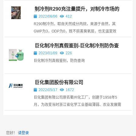
生产硬脂酸盐。
制冷剂R290充注量提升，对制冷市场的
影响？
2022/06/06
412
R290制冷剂，取自天然成分丙烷，来源于自然，其
GWP为3，ODP为0，既不损害臭氧层，也无温室效
应，是一种对环境完全友好的环保制冷剂。
巨化制冷剂真假鉴别-巨化制冷剂防伪查
询
2023/01/09
226
巨化制冷剂真假鉴别，防伪查询
巨化集团股份有限公司
2022/05/17
1672
巨化集团有限公司原名衢州化工厂，创建于1958年5
月，为改变当时浙江省化学工业基础薄弱、农业发展需
要化肥的局面，根据毛泽东主席的指示，在省委第一书
记江华的关心支持下创建了浙江省第一个大型化工联合
企...
您好！
请登录