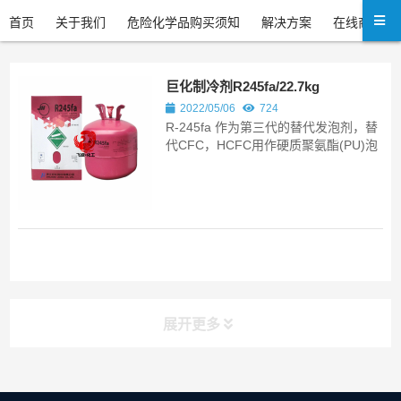
首页
关于我们
危险化学品购买须知
解决方案
在线商城
巨化制冷剂R245fa/22.7kg
2022/05/06
724
R-245fa 作为第三代的替代发泡剂，替
代CFC，HCFC用作硬质聚氨酯(PU)泡
沫塑料的发泡剂，用于冰箱、冷库及建
筑板材的聚氨酯(PU)发泡;也可用于制冷
剂替代中央空调(冷水机组)中的R-
123，R-22制冷剂。 巨化R245fa应用
展开更多