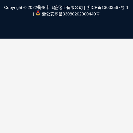
快速导航
NAV
Copyright © 2022衢州市飞盛化工有限公司 |
浙ICP备13033567号-1
|
浙公安网备33080202000440号
首页
关于我们
危险化学品购买须知
解决方案
在线商城
产品展示
新闻中心
合作伙伴