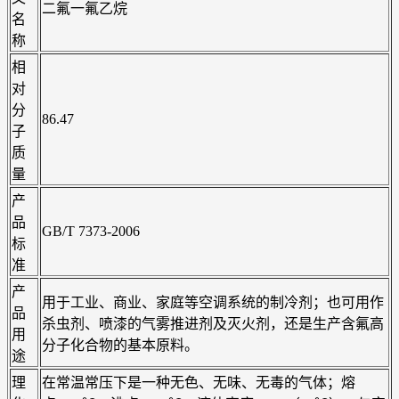
二氟一氟乙烷
名
称
相
对
分
86.47
子
质
量
产
品
GB/T 7373-2006
标
准
产
用于工业、商业、家庭等空调系统的制冷剂；也可用作
品
杀虫剂、喷漆的气雾推进剂及灭火剂，还是生产含氟高
用
分子化合物的基本原料。
途
理
在常温常压下是一种无色、无味、无毒的气体；熔