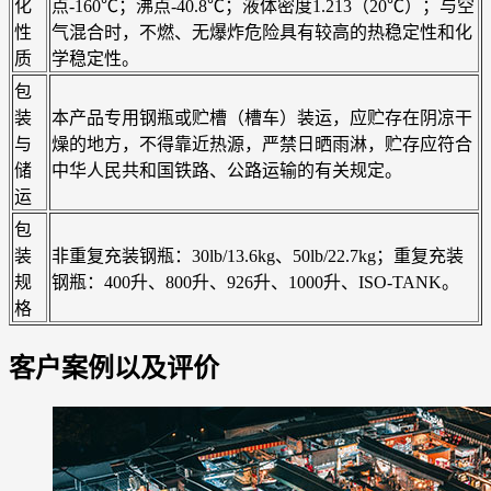
化
点-160℃；沸点-40.8℃；液体密度1.213（20℃）；与空
性
气混合时，不燃、无爆炸危险具有较高的热稳定性和化
质
学稳定性。
包
装
本产品专用钢瓶或贮槽（槽车）装运，应贮存在阴凉干
与
燥的地方，不得靠近热源，严禁日晒雨淋，贮存应符合
储
中华人民共和国铁路、公路运输的有关规定。
运
包
装
非重复充装钢瓶：30lb/13.6kg、50lb/22.7kg；重复充装
规
钢瓶：400升、800升、926升、1000升、ISO-TANK。
格
客户案例以及评价