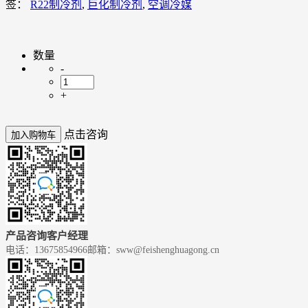
签：
R22制冷剂
,
巨化制冷剂
,
空调冷媒
数量
-
+
点击咨询
加入购物车
产品咨询客户经理
电话：13675854966
邮箱：sww@feishenghuagong.cn