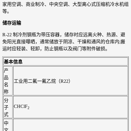
家用空调、商业制冷、中央空调、大型离心式压缩机冷水机组
等。
储存运输
R-22 制冷剂钢瓶为带压容器，储存时应远离火种、热源、避
免阳光直接曝晒，通常储放于阴凉、干燥和通风的仓库内;搬
运时应轻装、轻卸，防止钢瓶以及阀门等附件破损。
基本信息
产
品
工业用二氟一氟乙烷（R22）
名
称
分
CHClF
子
2
式
中
文